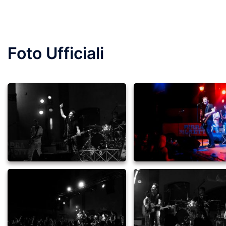
Foto Ufficiali